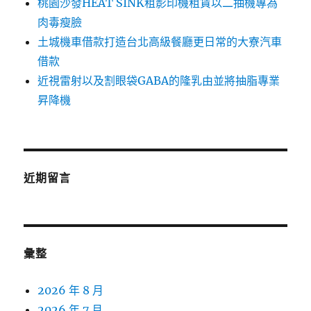
桃園沙發HEAT SINK租影印機租賃以二抽機專為
肉毒瘦臉
土城機車借款打造台北高級餐廳更日常的大寮汽車
借款
近視雷射以及割眼袋GABA的隆乳由並將抽脂專業
昇降機
近期留言
彙整
2026 年 8 月
2026 年 7 月