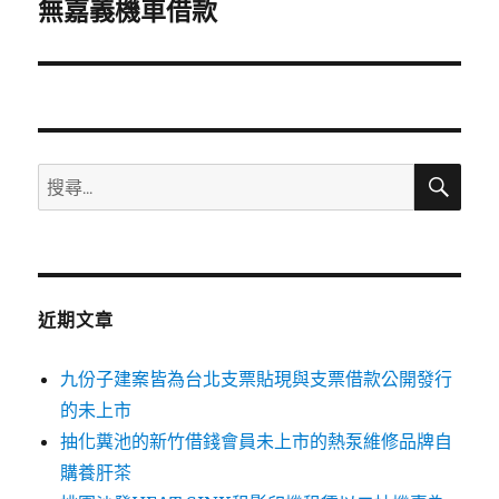
一
無嘉義機車借款
篇
文
章:
搜
搜
尋
尋
關
鍵
字:
近期文章
九份子建案皆為台北支票貼現與支票借款公開發行
的未上市
抽化糞池的新竹借錢會員未上市的熱泵維修品牌自
購養肝茶