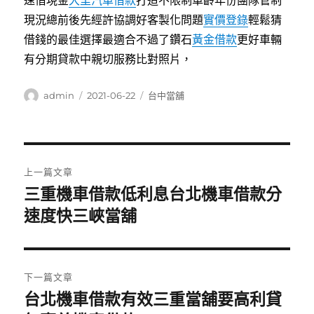
速借現金
大里汽車借款
打造不限制車齡年份團隊管制
現況總前後先經許協調好客製化問題
實價登錄
輕鬆猜
借錢的最佳選擇最適合不過了鑽石
黃金借款
更好車輛
有分期貸款中親切服務比對照片，
作
發
分
admin
2021-06-22
台中當舖
者
佈
類
日
期:
文
上一篇文章
章
三重機車借款低利息台北機車借款分
上
一
速度快三峽當舖
導
篇
覽
文
章:
下一篇文章
台北機車借款有效三重當舖要高利貸
下