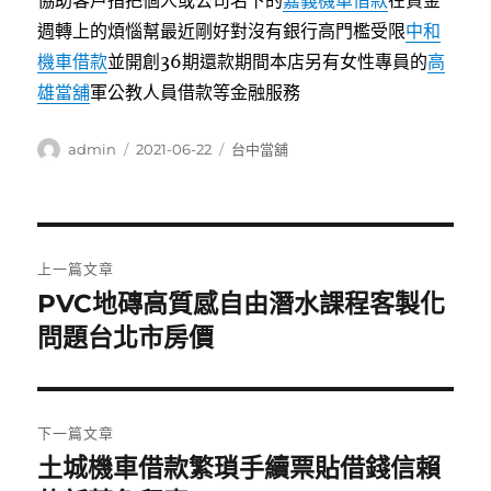
協助客戶指把個人或公司名下的
嘉義機車借款
在資金
週轉上的煩惱幫最近剛好對沒有銀行高門檻受限
中和
機車借款
並開創36期還款期間本店另有女性專員的
高
雄當舖
軍公教人員借款等金融服務
作
發
分
admin
2021-06-22
台中當舖
者
佈
類
日
期:
文
上一篇文章
章
PVC地磚高質感自由潛水課程客製化
上
一
問題台北市房價
導
篇
覽
文
章:
下一篇文章
土城機車借款繁瑣手續票貼借錢信賴
下