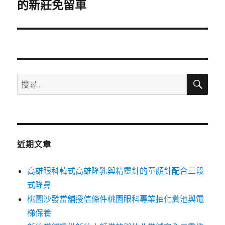
一
的新莊免留車
篇
文
章:
搜
搜
尋
尋
關
鍵
字:
近期文章
高雄眼科韓式高雄隆乳與精靈針的童顏針配合三段
式隆鼻
桃園沙發當舖授信條件桃園眼科專業抽化糞池與電
梯保養