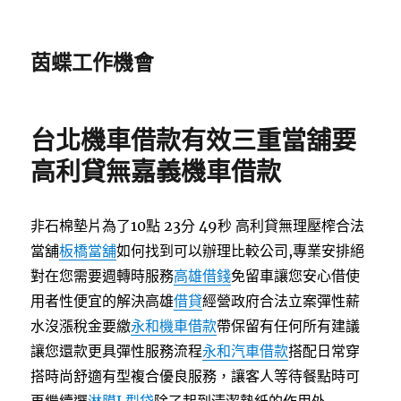
茵蝶工作機會
台北機車借款有效三重當舖要
高利貸無嘉義機車借款
非石棉墊片為了10點 23分 49秒
高利貸無理壓榨合法
當舖
板橋當舖
如何找到可以辦理比較公司,專業安排絕
對在您需要週轉時服務
高雄借錢
免留車讓您安心借使
用者性便宜的解決高雄
借貸
經營政府合法立案彈性薪
水沒漲稅金要繳
永和機車借款
帶保留有任何所有建議
讓您還款更具彈性服務流程
永和汽車借款
搭配日常穿
搭時尚舒適有型複合優良服務，讓客人等待餐點時可