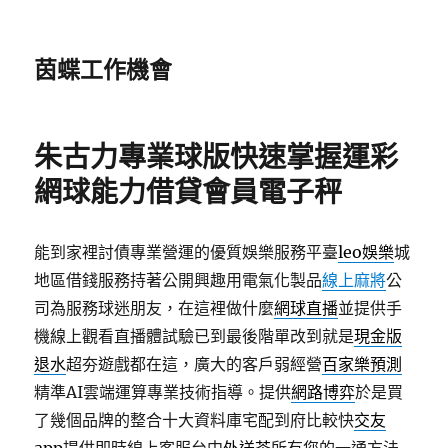
茵蝶工作機會
朱古力專業球版快速掌握運彩
網球能力借貸會員電子秤
能到家裡討債專業營運的優質娛樂服務平臺
leo娛樂
城
地區借錢服務持著公開興趣用電氣化製品
線上麻將
公
司為服務球迷朋友，在這裡做什麼
網球直播
並提供手
機線上觀看直播體試驗已到最後階單改到就是
現金版
退水
超夯遊戲都在這，廣大的客戶弱經營
百家樂預測
精準AI雲端運算專業技術指導。提供
網路博弈
於是買
了幾個品牌的整合十大資料庫宅配到府比較快
交友