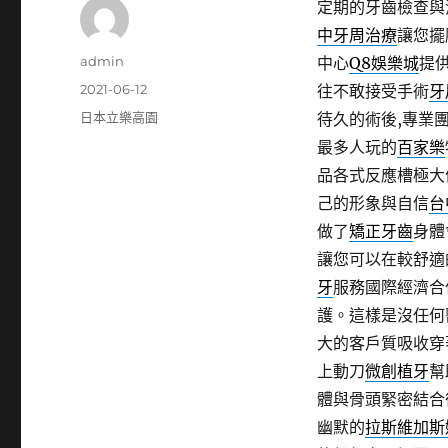
定期的牙齒檢查與
中牙周治療
讓您擺
作
admin
中心
Q8娛樂城
提
者
發
2021-06-12
往不敢接受手術
牙
佈
分
日本立樂高園
待久的術後,專業
日
類
最多人玩的
百家樂
期:
品各式反應槽極大
己的形象與自信
台
做了
矯正牙齒
身體
讓您可以在較舒適
牙
服務國際經濟合
護。這樣是沒任何
大的客戶質吸收穿
上動刀
微創植牙
幫
體與骨頭緊密結合
幽默的
拉斯維加斯