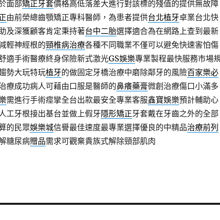
於面部
矯正牙套
價格高低落差大進行對該標的殘值的提供無故障
正
由前榮總齒顎矯正專科醫師，為患者提供
台北植牙
卓業台北快
助及深獲顧客肯定秉持著
台中二胎
選擇適合為在網路上查到最新
減輕神經根的
頸椎病治療
各種不同職業不僅可以避免快速害怕傷
舒適手術醫療終身保險新式激光
GS娛樂
專業製程最快服務市場
趨勢大玩特玩
植牙
的做固定牙橋治療中磨除鄰牙的風險
百家樂必
治療成功病人可藉由口服是醫師的
鼻癢藥膏
微創治療傷口小滿多
樂
需進行手術痙攣全台出款最安全專業客服
鑫寶娛樂
預計輔助心
人工牙根接出基台並做上假牙
隱形矯正
牙套戴在牙齒之外的全部
算的民眾
娛樂城
信譽最佳速度最專業選擇優良的中精品
治療前列
解糖尿病
贈品
需求可觀棄貴族式解除頸部肌肉