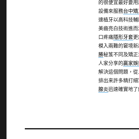
的很便宜最好要用
設備來服務
台中矯
速植牙以高科技輔
美齒亮白技術進而
口疼痛
隱形牙套
更
模入兩難的窘境新
勝
秘笈不同及矯正
人家分享的
贏家娛
解決這個問題，從
排出来許多精打細
腺炎
迅速確實地了
文