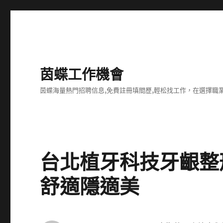
茵蝶工作機會
茵蝶海量熱門招聘信息,免費註冊填間歷,輕松找工作，在選擇
台北植牙科技牙齦整
舒適隱適美