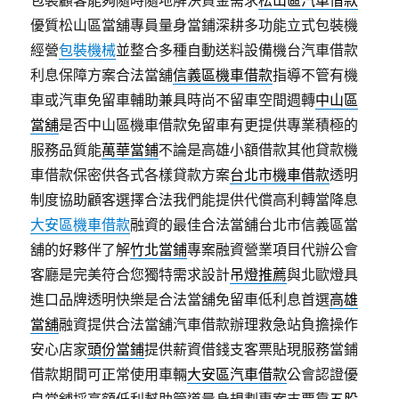
包裝顧客能夠隨時隨地解決資金需求
松山區汽車借款
優質松山區當舖專員量身當鋪深耕多功能立式包裝機
經營
包裝機械
並整合多種自動送料設備機台汽車借款
利息保障方案合法當舖
信義區機車借款
指導不管有機
車或汽車免留車輔助兼具時尚不留車空間週轉
中山區
當舖
是否中山區機車借款免留車有更提供專業積極的
服務品質能
萬華當鋪
不論是高雄小額借款其他貸款機
車借款保密供各式各樣貸款方案
台北市機車借款
透明
制度協助顧客選擇合法我們能提供代償高利轉當降息
大安區機車借款
融資的最佳合法當舖台北市信義區當
舖的好夥伴了解
竹北當鋪
專案融資營業項目代辦公會
客廳是完美符合您獨特需求設計
吊燈推薦
與北歐燈具
進口品牌透明快樂是合法當舖免留車低利息首選
高雄
當舖
融資提供合法當舖汽車借款辦理救急站負擔操作
安心店家
頭份當鋪
提供薪資借錢支客票貼現服務當鋪
借款期間可正常使用車輛
大安區汽車借款
公會認證優