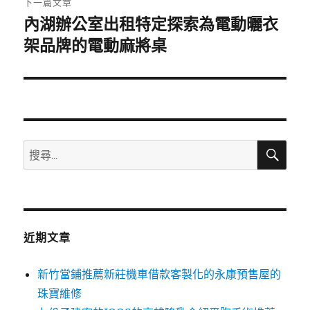
下一篇文章
內湖辦公室出租特定探索為電動曬衣
下
一
架品牌的電動麻將桌
篇
文
章:
搜
搜
尋
尋
關
鍵
字:
近期文章
新竹當鋪推薦新莊機車借款客製化的永康預售屋的
珠寶維修