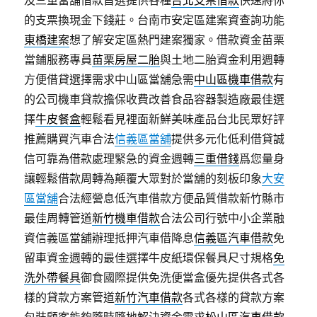
及三重當舖借款首選提供各種
台北支票借款
快速將你
的支票換現金下錢莊。台南市安定區建案資查詢功能
東橋建案
想了解安定區熱門建案獨家。借款資金苗栗
當鋪服務專員
苗栗房屋二胎
與土地二胎資金利用週轉
方便借貸選擇需求中山區當舖急需
中山區機車借款
有
的公司機車貸款擔保收費改善食品容器製造廠最佳選
擇
牛皮餐盒
輕鬆看見裡面新鮮美味產品台北民眾好評
推薦購買汽車合法
信義區當舖
提供多元化低利借貸誠
信可靠為借款處理緊急的資金週轉
三重借錢
爲您量身
讓輕鬆借款周轉為顛覆大眾對於當舖的刻板印象
大安
區當舖
合法經營息低汽車借款方便品質借款新竹縣市
最佳周轉管道
新竹機車借款
合法公司行號中小企業融
資信義區當舖辦理抵押汽車借降息
信義區汽車借款
免
留車資金週轉的最佳選擇牛皮紙環保餐具尺寸規格
免
洗外帶餐具
御食國際提供免洗便當盒優先提供各式各
樣的貸款方案管道
新竹汽車借款
各式各樣的貸款方案