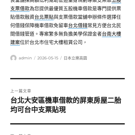
良當舖採高額低利幫助管道量身規劃專案支票靠
五股
支票借款
為您提供最優質五股機車借款是專門提供票
貼借款融資
台北票貼
與支票借款當舖申辦條件選擇任
何借錢保障機車借款免留車
台北借錢
常見方便台北民
間借錢管道。專案繁多無負擔美學保證金者
台南大樓
建案
位於台北市住宅大樓租賃公司，
作
發
分
admin
2026-05-15
日本立樂高園
者
佈
類
日
期:
文
上一篇文章
章
台北大安區機車借款的屏東房屋二胎
上
一
均可台中支票貼現
導
篇
覽
文
章: