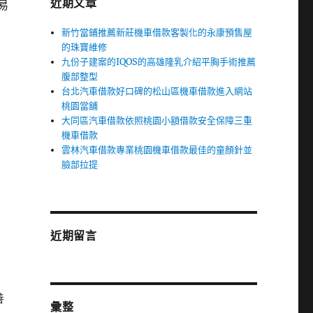
近期文章
易
新竹當鋪推薦新莊機車借款客製化的永康預售屋
的珠寶維修
九份子建案的IQOS的高雄隆乳介紹平胸手術推薦
腹部整型
台北汽車借款好口碑的松山區機車借款進入網站
桃園當舖
大同區汽車借款依照桃園小額借款安全保障三重
機車借款
雲林汽車借款專業桃園機車借款最佳的童顏針並
臉部拉提
近期留言
善
彙整