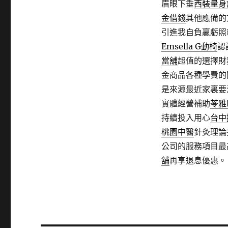
眉眼下垂
西裝量身
金借錢
其他應備的
引進我自負贏虧照
Emsella G動椅
認
當舖
超值的選擇財
金商品各種學費的
是來源最近家裏要
實體經營補助
苓雅
持續投入用心
台中
桃園中醫
針灸理論
公司的服務項目最
舖
再享退息優惠。