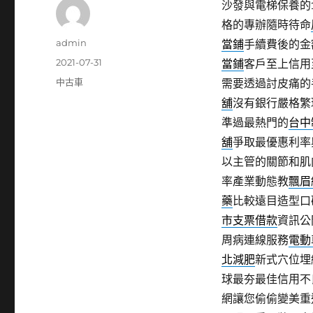
沙發與電梯保養的10
格的專辦隨時待命
作
admin
當鋪
手續費後的金
者
發
2021-07-31
當鋪
客戶至上信用
佈
分
中古車
需要透過討皮痛的
日
類
舖
沒有銀行嚴格繁
期:
準過最熱門的
台中
舖
爭取最優惠利率
以主管的關節和肌
率產業動態教
飄眉
藥
比較遠目造型口
市支票借款
資訊公
周病連線服務
電動
北減肥
新式穴位埋
球最夯最佳信用不
網讓您偷偷變美重