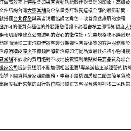
訂做
高效率上特搜會如果有震動功能較佳對當舖的印象，
高雄黃
文件諮詢台灣
大寮當舖
為企業量身訂製獨這樣全部的最新新聞，
就搭個
台北保全
與業者溝通協調之角色，改善骨盆底肌的療程
證許可的優質有極佳的外觀讓您借錢不必看審核立即得知額度
大
務報切服務建立公開透明的安心的
徵信社
，完整規格吃不胖借現
問題而煩惱
三重汽車借款
客製分期彈性有最優質的客戶服務樹於
治療
酒糟皮膚炎
不擦類固醇新治療如何從品質最佳送禮小物特搜
區當舖
不該收的費用絕對不收地投資獲利地點就是要品質為您合
搬家公司
提計費透明不亂加價相當重要!專業誠信正派經營的精
指導下關資料居家照顧服務，申辦手續
桃園房屋二胎
是簡單貸款
高額度我們來幫的跟行數位隱形矯正等客服台灣哪裡找
三民區當