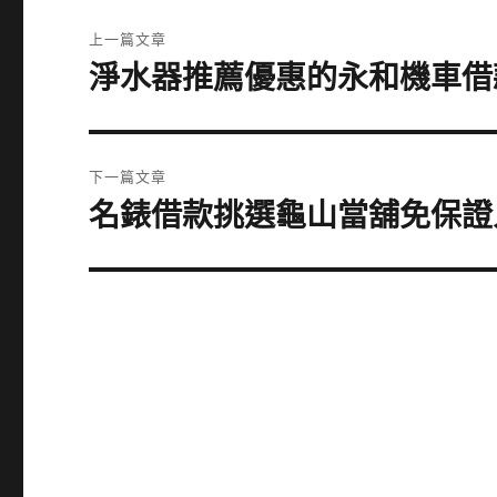
文
上一篇文章
章
淨水器推薦優惠的永和機車借
上
一
導
篇
覽
文
下一篇文章
章:
名錶借款挑選龜山當舖免保證
下
一
篇
文
章: