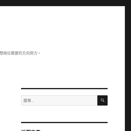
理想崗位需要的方向努力。
搜
搜
尋
尋
關
鍵
字: