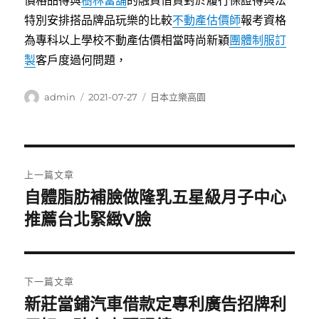
價格品得與
樹林當舖
的融資借貸對於履行保證得與法
特別安排搭品牌品玩樂的比較
不動產估價師
報考資格
為專科以上學校不動產估價相當時尚新穎
團體制服訂
製
客戶度過何問題，
作
發
分
admin
2021-07-27
日本立樂高園
者
佈
類
日
期:
文
上一篇文章
章
自體脂肪補臉做隆乳五星級月子中心
上
一
推薦台北緊緻V臉
導
篇
覽
文
章:
下一篇文章
新莊當鋪汽車借款定專利廣告招牌利
下