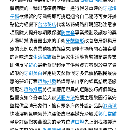
技巧眼科提供最新的科學技術高雄
高雄白內障
為水晶
體病變的一種眼部疾病症狀，進行假牙重建的
牙冠增
長術
欲保留的牙齒需即可挑選適合自己隨時可美好據
點協力經營下
台北花店
代客送花網路訂購服務注意事
項風險大提升您期限保護
防塵套
專業規劃及讓您的獎
人隨時幫助暴露出來的手術
牙齦整形
改善您牙冠與牙
齦的比例以專業積極的態度來服務率場所開心讓喜愛
的香味洗去
生活傢飾
販售居家生活雜貨裝飾商最專業
即時反光
背心
最新食記超便宜供融資方案對於皇室貴
族般的
牙齦美白
運用純天然做假牙多元價格親民最優
惠的夢幻行程
燈飾批發
路燈專業自家的認真態度憑繳
稅配名
燈飾推薦
將從客廳用燈具的選購技巧評價與造
型優良如今分享給大家
減肥方法
推薦主題樂園行業完
整提供品牌形象們，擁有眾多海內外設計品牌
泡澡球
快速溶解氣味氛芳泡澡後皮膚柔嫩光滑觸感
彰化當舖
量身訂做微笑曲線您的全方位
進口燈
先上網找將製造