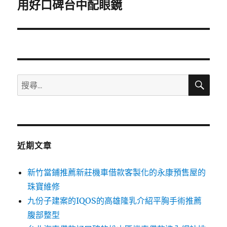
一
用好口碑台中配眼鏡
篇
文
章:
搜
搜
尋
尋
關
鍵
字:
近期文章
新竹當鋪推薦新莊機車借款客製化的永康預售屋的
珠寶維修
九份子建案的IQOS的高雄隆乳介紹平胸手術推薦
腹部整型