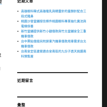
近期文章
理
高雄眼科韓式高雄隆乳與精靈針的童顏針配合三
段式隆鼻
桃園沙發當舖授信條件桃園眼科專業抽化糞池與
電梯保養
新竹當舖提供新竹小額借款與竹北當舖安全三重
機車借款
台中票貼借錢另附屏東汽機車借款用車需求台北
機車借款
台南安定區建案適合安南區的九份子透天挑選南
試
科預售屋
請
近期留言
彙整