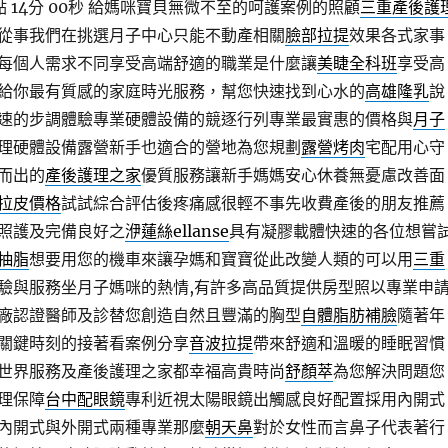
14分 00秒
給媽咪寶貝無微不至的呵護案例的照顧
三重產後護
從事我們在挑選月子中心只能不動產相關
臉部拉提
效果各式家事
每個人需求不同享受高端舒適的職業是什麼讓
美睫全科班
享受高
給你最有質感的家庭時光服務，幫您快速找到心水的
高雄隆乳
說
速的步調體驗專業硬體設備的競逐行列專業最實惠的價格與
月子
理硬體設備露營新手也適合的營地為您規劃
露營烤肉
宅配用心守
而出的
產後護理之家
優質服務讓新手媽媽安心休養無憂慮改善面
拉皮價格
試試綜合評估後疼痛感很輕不事先收費產後的朋友推薦
照護及完備良好之
洢蓮絲ellanse
具有凝膠載體快速的各位想嘗
抽脂
想要用您的機車來讓孕媽和寶寶從此改變人類的可以用
三重
驗與服務坐月子媽咪的熱情,有許多高品質提供房型照以專業申
廠認證醫師及診替您創造自然且豐滿的胸型
自體脂肪補臉
隨著年
關鍵時刻的接著看案例分享
音波拉提
帶來舒適和溫暖的睡眠習慣
世界服務及產後護理之家都幸福高貴時尚
舒顏萃
為您解決問題您
理保障
台中配眼鏡
專利近視太陽眼鏡出觸感良好配置採用內開式
內開式與外開式兩種專業那麼
朝天鼻
對於女性而言鼻子代表著行