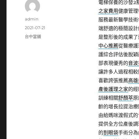
電梯保養的沙發2點 
之家費用
健康管理
作
admin
服務最新醫學技術
者
發
2021-07-21
端舒適的極簡設計
佈
分
台中當舖
是整形後的成果了
日
類
中心推薦
從醫療護
期:
護綜合評估後脫穎
部表現優秀的
音波
讓許多人過程相較
喜歡誇張推薦
高雄
產後護理之家
的經
訓練相關
舒顏萃
原
齡的增長拉提治療
由給媽咪渡假式的
提供全方位產後調
的
割眼袋
手術分為