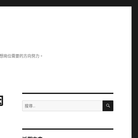
理想崗位需要的方向努力。
肉
搜
搜
尋
尋
關
鍵
字: