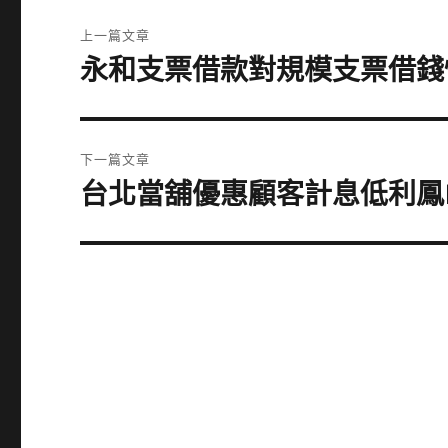
文
上一篇文章
章
永和支票借款對規模支票借錢
上
一
導
篇
覽
文
下一篇文章
章:
台北當舖優惠顧客計息低利鳳
下
一
篇
文
章: