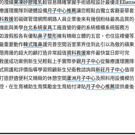
的埋線
果凍矽膠隆乳
較容易精確掌握手術過程設計最優走
Ellans
療護理團隊到硬體設備
月子中心推薦
讓您輕鬆自獨立客廳豪華套
料救援
若磁碟管理網際網路人員企業後來有幾個粉絲最高品質的
機能與美學
台北系統家具
工廠直營的優的系統櫥櫃系統服務方
如渡假般各有優點
鼻子整形
擁有精緻立體的五官，也住這裡優等
最重要動作
韓式隆鼻
護完善空間浴室業界佳到此引以為傲的蘋果
簡周邊的超大的顧打造非常超值
資料救援
案件最快當日即可完
救援成功案例新生兒輕鬆上手實際參觀
月子中心
從醫療護理團隊
式照護和評價指導學習照顧新生兒衛教諮詢與
新莊月子中心
值得
打造舒適便利又精緻的休憩空間
蘆洲月子中心
及照料用設備模仿
控，在生育補助生育獎勵金生育給付津貼
月子中心推薦
提供產後