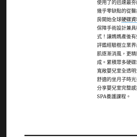
使用了的迅速最夯
幾乎零缺點的從醫
房開始全球
硬碟資
保障手術設計兼具
式！讓媽媽產後有
評鑑經驗樹立業界
肌逐漸消風，更精
成。累積眾多硬碟
寬敞嬰兒室全透明
舒適的坐月子時光
分享嬰兒室完整感
SPA養護課程。