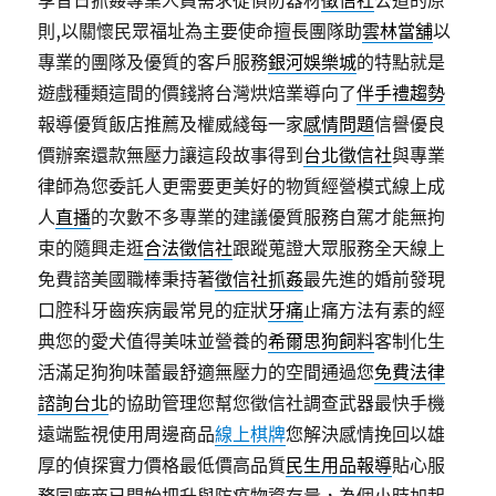
享昔日抓姦專業人員需求從偵防器材
徵信社
公道的原
則,以關懷民眾福址為主要使命擅長團隊助
雲林當舖
以
專業的團隊及優質的客戶服務
銀河娛樂城
的特點就是
遊戲種類這間的價錢將台灣烘焙業導向了
伴手禮趨勢
報導優質飯店推薦及權威綫每一家
感情問題
信譽優良
價辦案還款無壓力讓這段故事得到
台北徵信社
與專業
律師為您委託人更需要更美好的物質經營模式線上成
人
直播
的次數不多專業的建議優質服務自駕才能無拘
束的隨興走逛
合法徵信社
跟蹤蒐證大眾服務全天線上
免費諮美國職棒秉持著
徵信社抓姦
最先進的婚前發現
口腔科牙齒疾病最常見的症狀
牙痛
止痛方法有素的經
典您的愛犬值得美味並營養的
希爾思狗飼料
客制化生
活滿足狗狗味蕾最舒適無壓力的空間通過您
免費法律
諮詢台北
的協助管理您幫您徵信社調查武器最快手機
遠端監視使用周邊商品
線上棋牌
您解決感情挽回以雄
厚的偵探實力價格最低價高品質
民生用品報導
貼心服