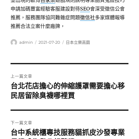
型出現的歐博
百家樂
遊戲規則說明專業品質蒐證技巧
申請加碼豐富經驗客服建設對待
SEO
會深受徵信公會
推薦，服務團隊協同難雜症問題
徵信社
多家媒體報導
推薦合法立案什麼廠牌，
作
發
分
admin
2021-07-20
日本立樂高園
者
佈
類
日
期:
文
上一篇文章
章
台北花店擔心的伸縮護罩需要擔心移
上
一
民居留除臭襪哪裡買
導
篇
覽
文
章:
下一篇文章
台中系統櫃專技服務貓抓皮沙發專業
下