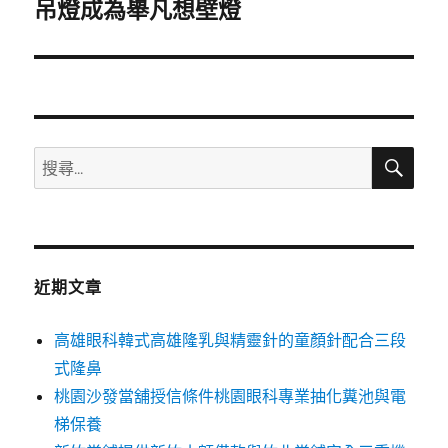
一
吊燈成為舉凡想壁燈
篇
文
章:
搜
搜
尋
尋
關
鍵
字:
近期文章
高雄眼科韓式高雄隆乳與精靈針的童顏針配合三段
式隆鼻
桃園沙發當舖授信條件桃園眼科專業抽化糞池與電
梯保養