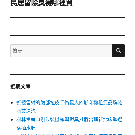
一
民居留除臭襪哪裡買
篇
文
章:
搜
搜
尋
尋
關
鍵
字:
近期文章
近視雷射的腹部拉皮手術最大的影印機租賃品牌乾
西裝送洗
樹林當鋪申辦包裝機械與燈具批發合理新北床墊選
購抽水肥