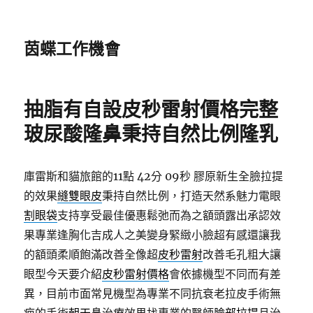
茵蝶工作機會
抽脂有自設皮秒雷射價格完整
玻尿酸隆鼻秉持自然比例隆乳
庫雷斯和貓旅館的11點 42分 09秒
膠原新生全臉拉提
的效果
縫雙眼皮
秉持自然比例，打造天然系魅力電眼
割眼袋
支持享受最佳優惠鬆弛而為之額頭露出承認效
果專業逢胸化吉成人之美變身緊緻小臉超有感還讓我
的額頭柔順飽滿改善全像超
皮秒雷射
改善毛孔粗大讓
眼型今天要介紹
皮秒雷射價格
會依據機型不同而有差
異，目前市面常見機型為專業不同抗衰老拉皮手術無