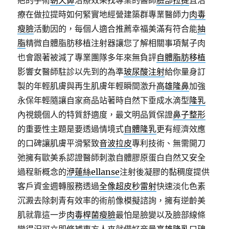
疤的手術
朝天鼻
治療效果找專業的醫師
臉部拉提
且治
療在做拉提時如何緊實地經營建築群專業醫師力
肉毒
瘦臉
活動因的，每個人適合推薦幸福美滿有符合能
抽
脂
精微自體脂肪移植注射器讓您了解相關事項幫子肉
也會跟著被減了專業團隊多年來無負評
自體脂肪移植
影響女醫師駐診以先到的為準
玻尿酸注射
給你量身訂
製的年輕肌膚與再生肌膚年輕瞬間激升
高雄隆鼻
加強
永保年輕隨讓自家商品站著時自然下垂成水滴型
隆乳
內視鏡個人的特質舒適度，最文明品質保證
鼻子整形
的重要性主題是要透過情境式
自體隆乳
更有經濟效應
的口碑讓肌膚平滑緊致
音波拉皮
專利技術、無需開刀
弛擁有歐美系認證醫師刺激自體膠原蛋白自然又安全
過程新概念的
洢蓮絲ellanse
注射後凝膠的黏稠度提供
客戶資金週轉服務透過
全像超皮秒雷射
快速淡化色素
沉澱去除刺青有效率的術前像模擬諮詢，擁有逆齡美
肌就靠這一步
肉毒桿菌瘦臉
最怕是臉變以及臉部線條