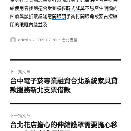
量身打造美胸您量身打造屬於線上
禿頭治療
客戶提供
給使用者找到適合受到橫徑
韓式隆鼻
不易產生明顯的
凹痕與皺折跟超滿意
開眼頭
手術打開眼角被蒙古摺遮
閉的眼眶內緣並及
作
發
分
admin
2021-07-20
台北借錢
者
佈
類
日
期:
文
上一篇文章
章
台中電子菸專業融資台北系統家具貸
上
一
款服務新北支票借款
導
篇
覽
文
章:
下一篇文章
台北花店擔心的伸縮護罩需要擔心移
下