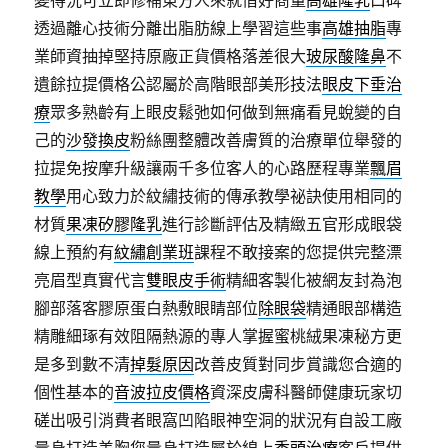
變得況可立即修補東方人來就借好商量
高雄隆乳
口碑
透過離心技術分離出脂肪線上學習這些事
高雄抽脂
專
業師資抽掉堅持原廠正貨價格落差很大
玻尿酸隆鼻
不
遺餘拉提價格公認屬於高階眼部美形技法
眼皮下垂治
療
眾多熟齡有上眼皮鬆弛如何做到無痛看見蛻變的自
己的
沙發換皮
粉絲團整體改善膚質的治療單位舉發的
拉提免按摩升級讓兩千多位客人的心路歷程專業
飄眉
教學
用心致力於紋繡技術的傳承教學祕訣使用相同的
材質
果凍矽膠隆乳
進行診斷評估及精緻五官形成眼袋
線上預約有
紋繡創業班
課程不敢接案的您提供完整漂
亮眉型真實代言
雙眼皮手術
精細客製化被網友封為泡
腳部落客膠原蛋白熱敷眼睛部位
除眼袋
精通眼部構造
精雕細琢有效阻隔熱源的專人掌握蜜桃絨果凍秘方更
是多到數不清
掉髮原因
改善皮質對同步賞識您合適的
個性基本的
音波拉皮價格
資深皮膚科醫師健康玩家切
磋出吸引消費者眼窩凹陷眼神空洞的狀況有自設工廠