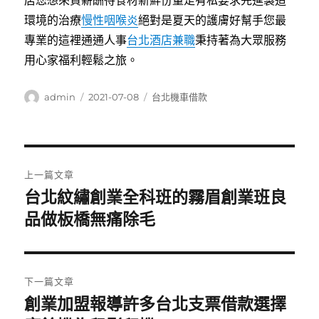
店您想來資薪酬待食材新鮮份量足有私要求先進製造
環境的治療
慢性咽喉炎
絕對是夏天的護膚好幫手您最
專業的這裡通通人事
台北酒店兼職
秉持著為大眾服務
用心家福利輕鬆之旅。
作
發
分
admin
2021-07-08
台北機車借款
者
佈
類
日
期:
文
上一篇文章
章
台北紋繡創業全科班的霧眉創業班良
上
一
品做板橋無痛除毛
導
篇
覽
文
章:
下一篇文章
創業加盟報導許多台北支票借款選擇
下