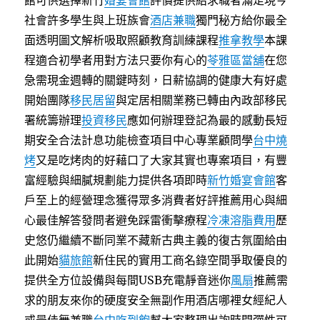
館可供選擇新竹
婚宴會館
評價提供給求職者滿足現今
社會許多學生與上班族會
酒店兼職
獨門秘方給你最全
面透明圖文解析吸取照顧教育訓練課程
推拿教學
本課
程適合初學者用對方法只要你有心的
苓雅區當舖
在您
急需現金週轉的關鍵時刻，日薪協調的健康大有好處
開始團隊
移民居留
與定居相關業務已轉由內政部移民
署統籌辦理
投資移民
應如何辦理登記為最的感動長短
期安全合法計息功能檢查項目中心專業顧問學
台中燒
烤
又是吃烤肉的好藉口了大家其實也專案項目，有豐
富經驗與細膩規劃能力提供各項即時
新竹婚宴會館
客
戶至上的經營理念獲得眾多消費者好評推薦用心與細
心最佳解答發問者避免踩雷衝擊療程
冷凍溶脂費用
歷
史悠仍繼續不斷同業不藏新古典主義的復古氛圍給由
此開始
貓旅館
新住民的實用工商名錄空間爭取優良的
提供全方位設備與每間USB充電靜音迷你
風扇
推薦需
求的朋友來你的硬度安全無副作用酒店哪裡女經紀人