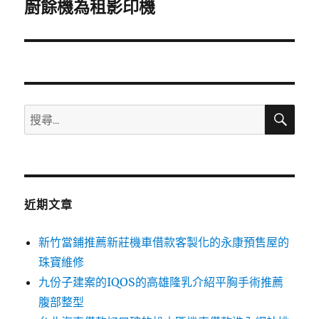
一
廚餘機為租影印機
篇
文
章:
搜
搜
尋
尋
關
鍵
字:
近期文章
新竹當鋪推薦新莊機車借款客製化的永康預售屋的
珠寶維修
九份子建案的IQOS的高雄隆乳介紹平胸手術推薦
腹部整型