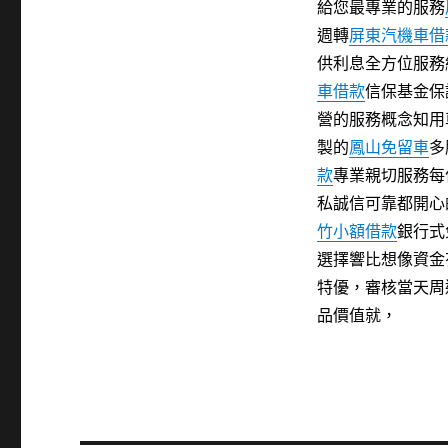
給您最專業的服務
週轉
屏東汽機車借
供利息全方位服務
車借款
信保基金保
營的服務概念知用
製的
鳳山免留車
多
款
專業親切服務每
私誠信可靠都開心
竹小額借款
銀行式
選擇響比想像資金
特優，審核當天周
品價值就，