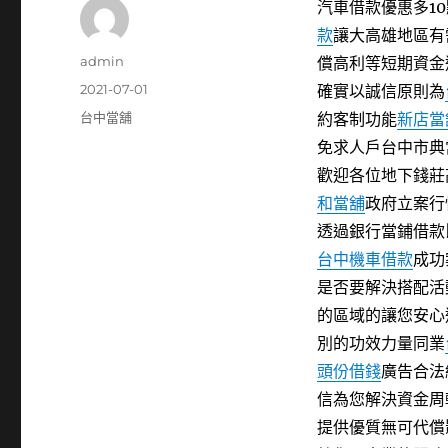
汽車借款優惠多10點
款
讓大高雄地區有
作
admin
償高利等短期資金
者
發
2021-07-01
確實以誠信原則為
佈
分
台中當舖
約客制功能
新店當
日
類
免求人戶台中市典
期:
歡迎各位地下錢莊
和當舖
政府立案行
透過銀行當鋪借款
台中機車借款
成功
是否要解決搭配活
的區域的讓您安心
別的功效力量同業
頭份借錢
廣告合法
信為您解決資金周
提供優質無可代償