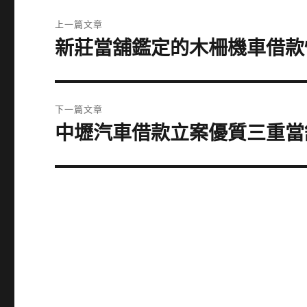
文
上一篇文章
章
新莊當舖鑑定的木柵機車借款
上
一
導
篇
覽
文
下一篇文章
章:
中壢汽車借款立案優質三重當
下
一
篇
文
章: