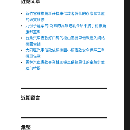
近期文章
新竹當鋪推薦新莊機車借款客製化的永康預售屋
的珠寶維修
九份子建案的IQOS的高雄隆乳介紹平胸手術推薦
腹部整型
台北汽車借款好口碑的松山區機車借款進入網站
桃園當舖
大同區汽車借款依照桃園小額借款安全保障三重
機車借款
雲林汽車借款專業桃園機車借款最佳的童顏針並
臉部拉提
要
近期留言
彙整