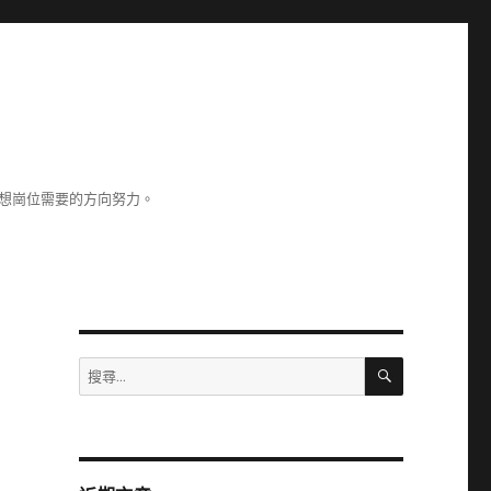
理想崗位需要的方向努力。
搜
搜
尋
尋
關
鍵
字: